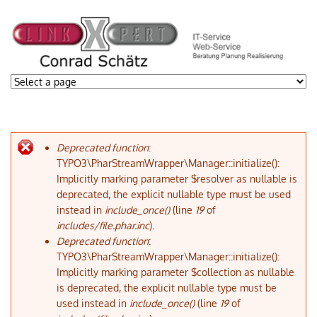
Deprecated function
:
Fehlermeldung
TYPO3\PharStreamWrapper\Manager::initialize():
Implicitly marking parameter $resolver as nullable is
deprecated, the explicit nullable type must be used
instead in
include_once()
(line
19
of
includes/file.phar.inc
).
Deprecated function
:
TYPO3\PharStreamWrapper\Manager::initialize():
Implicitly marking parameter $collection as nullable
is deprecated, the explicit nullable type must be
used instead in
include_once()
(line
19
of