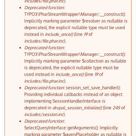
includes/file.phar.inc
).
Deprecated function
:
TYPO3\PharStreamWrapper\Manager::__construct():
Implicitly marking parameter $resolver as nullable is
deprecated, the explicit nullable type must be used
instead in
include_once()
(line
19
of
includes/file.phar.inc
).
Deprecated function
:
TYPO3\PharStreamWrapper\Manager::__construct():
Implicitly marking parameter $collection as nullable
is deprecated, the explicit nullable type must be
used instead in
include_once()
(line
19
of
includes/file.phar.inc
).
Deprecated function
: session_set_save_handler():
Providing individual callbacks instead of an object
implementing SessionHandlerInterface is
deprecated in
drupal_session_initialize()
(line
245
of
includes/session.inc
).
Deprecated function
:
SelectQueryInterface::getArguments(): Implicitly
marking parameter $queryPlaceholder as nullable is